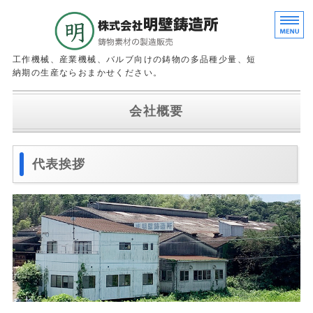
鉄鋳物の鋳造
工作機械、産業機械、バルブ向けの鋳物の多品種少量、短
納期の生産ならおまかせください。
ホーム
会社概要
会社概要
代表挨拶
主要設備
製造物一例
お問い合わせ